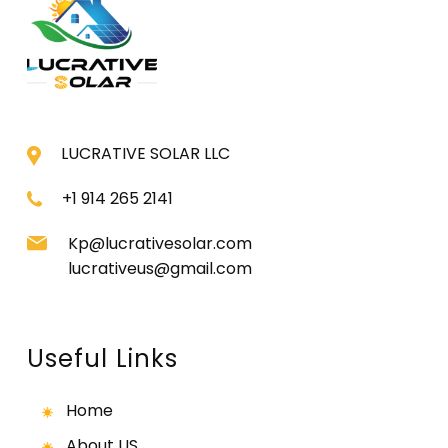
LUCRATIVE SOLAR LLC
+1 914 265 2141
Kp@lucrativesolar.com
lucrativeus@gmail.com
Useful Links
Home
About US