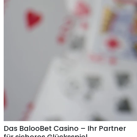
Das BalooBet Casino – Ihr Partner
für sicheres Glücksspiel