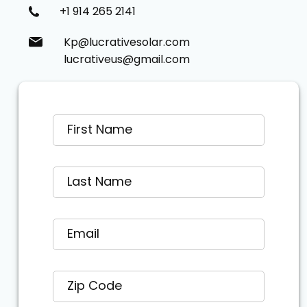
+1 914 265 2141
Kp@lucrativesolar.com
lucrativeus@gmail.com