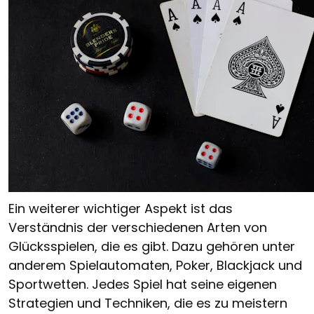
Ein weiterer wichtiger Aspekt ist das
Verständnis der verschiedenen Arten von
Glücksspielen, die es gibt. Dazu gehören unter
anderem Spielautomaten, Poker, Blackjack und
Sportwetten. Jedes Spiel hat seine eigenen
Strategien und Techniken, die es zu meistern