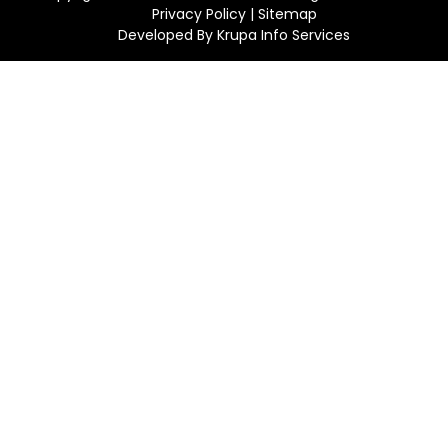
Privacy Policy
|
Sitemap
Developed By Krupa Info Services