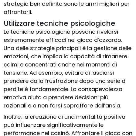
strategia ben definita sono le armi migliori per
affrontarli.
Utilizzare tecniche psicologiche
Le tecniche psicologiche possono rivelarsi
estremamente efficaci nel gioco d’azzardo.
Una delle strategie principali è la gestione delle
emozioni, che implica la capacità di rimanere
calmi e concentrati anche nei momenti di
tensione. Ad esempio, evitare di lasciarsi
prendere dalla frustrazione dopo una serie di
perdite è fondamentale. La consapevolezza
emotiva aiuta a prendere decisioni più
razionali e a non farsi sopraffare dall’ansia.
Inoltre, la creazione di una mentalità positiva
può influenzare significativamente le
performance nel casinò. Affrontare il gioco con