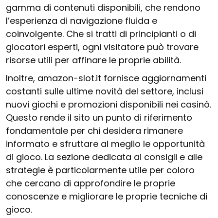
gamma di contenuti disponibili, che rendono
l’esperienza di navigazione fluida e
coinvolgente. Che si tratti di principianti o di
giocatori esperti, ogni visitatore può trovare
risorse utili per affinare le proprie abilità.
Inoltre, amazon-slot.it fornisce aggiornamenti
costanti sulle ultime novità del settore, inclusi
nuovi giochi e promozioni disponibili nei casinò.
Questo rende il sito un punto di riferimento
fondamentale per chi desidera rimanere
informato e sfruttare al meglio le opportunità
di gioco. La sezione dedicata ai consigli e alle
strategie è particolarmente utile per coloro
che cercano di approfondire le proprie
conoscenze e migliorare le proprie tecniche di
gioco.