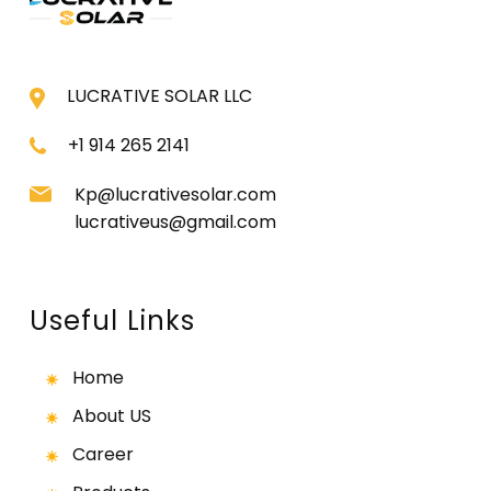
LUCRATIVE SOLAR LLC
+1 914 265 2141
Kp@lucrativesolar.com
lucrativeus@gmail.com
Useful Links
Home
About US
Career