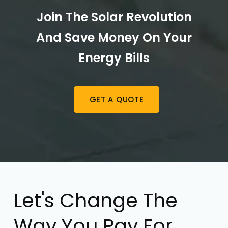
Join The Solar Revolution
And Save Money On Your
Energy Bills
GET A QUOTE
Let's Change The
Way You Pay For