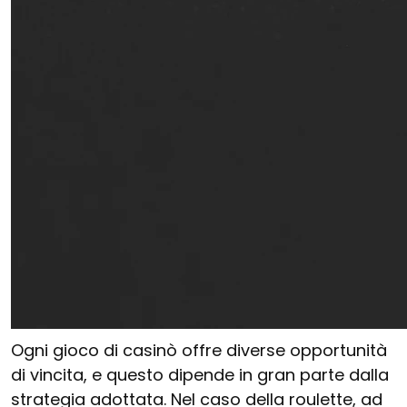
Ogni gioco di casinò offre diverse opportunità
di vincita, e questo dipende in gran parte dalla
strategia adottata. Nel caso della roulette, ad