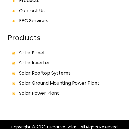
Products
Contact Us
EPC Services
Products
Solar Panel
Solar Inverter
Solar Rooftop Systems
Solar Ground Mounting Power Plant
Solar Power Plant
Copyright © 2023 Lucrative Solar. | All Rights Reserved.