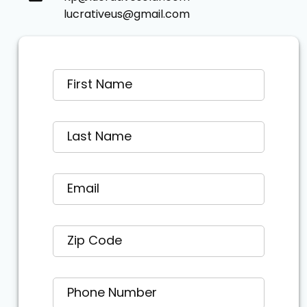
lucrativeus@gmail.com