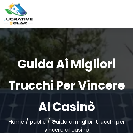
Guida Ai Migliori
Trucchi Per Vincere
Al Casinò
Home
/
public
/ Guida ai migliori trucchi per
vincere al casinò