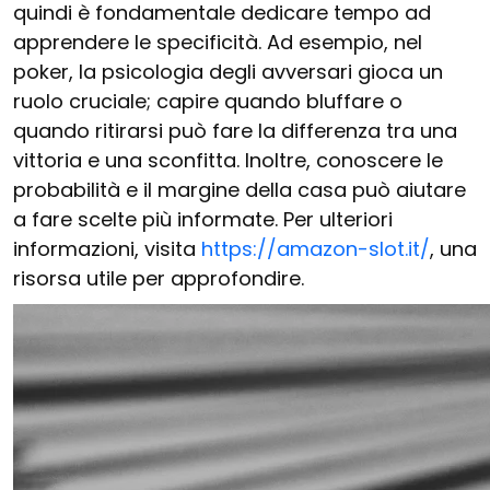
quindi è fondamentale dedicare tempo ad
apprendere le specificità. Ad esempio, nel
poker, la psicologia degli avversari gioca un
ruolo cruciale; capire quando bluffare o
quando ritirarsi può fare la differenza tra una
vittoria e una sconfitta. Inoltre, conoscere le
probabilità e il margine della casa può aiutare
a fare scelte più informate. Per ulteriori
informazioni, visita
https://amazon-slot.it/
, una
risorsa utile per approfondire.