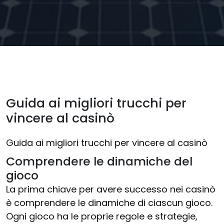
Guida ai migliori trucchi per
vincere al casinò
Guida ai migliori trucchi per vincere al casinò
Comprendere le dinamiche del
gioco
La prima chiave per avere successo nei casinò
è comprendere le dinamiche di ciascun gioco.
Ogni gioco ha le proprie regole e strategie,