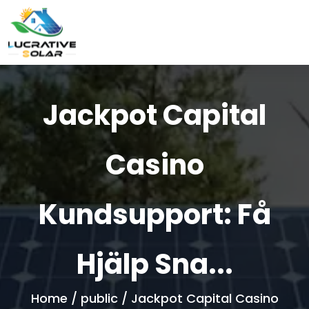
Jackpot Capital
Casino
Kundsupport: Få
Hjälp Sna...
Home
/
public
/ Jackpot Capital Casino