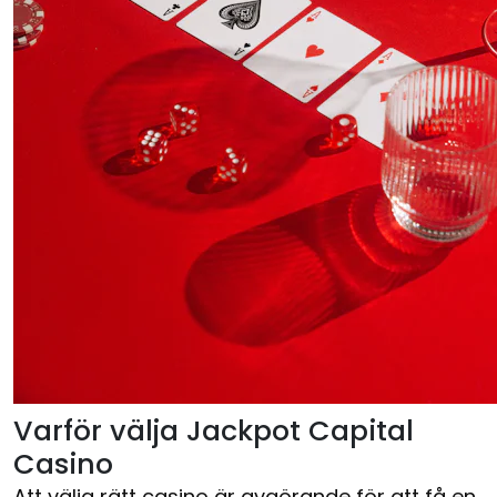
Varför välja Jackpot Capital
Casino
Att välja rätt casino är avgörande för att få en