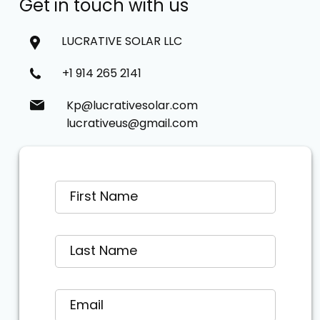
Get in touch with us
LUCRATIVE SOLAR LLC
+1 914 265 2141
Kp@lucrativesolar.com
lucrativeus@gmail.com