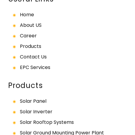
Home
About US
Career
Products
Contact Us
EPC Services
Products
Solar Panel
Solar Inverter
Solar Rooftop Systems
Solar Ground Mounting Power Plant