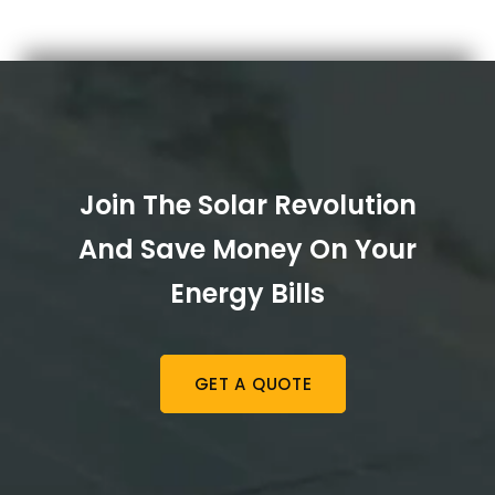
Join The Solar Revolution
And Save Money On Your
Energy Bills
GET A QUOTE