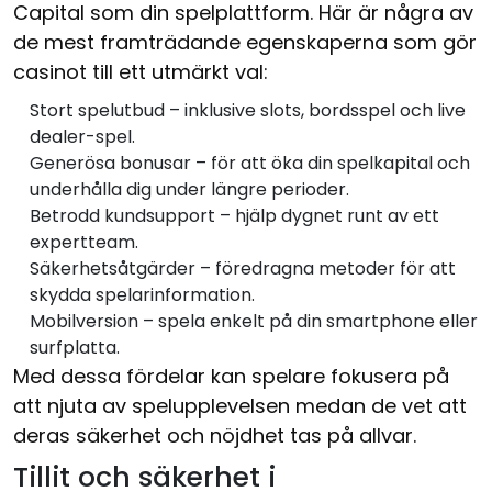
Capital som din spelplattform. Här är några av
de mest framträdande egenskaperna som gör
casinot till ett utmärkt val:
Stort spelutbud – inklusive slots, bordsspel och live
dealer-spel.
Generösa bonusar – för att öka din spelkapital och
underhålla dig under längre perioder.
Betrodd kundsupport – hjälp dygnet runt av ett
expertteam.
Säkerhetsåtgärder – föredragna metoder för att
skydda spelarinformation.
Mobilversion – spela enkelt på din smartphone eller
surfplatta.
Med dessa fördelar kan spelare fokusera på
att njuta av spelupplevelsen medan de vet att
deras säkerhet och nöjdhet tas på allvar.
Tillit och säkerhet i