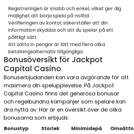
Registreringen är snabb och enkel, vilket ger dig
möjlighet att börja spela på nolltid.
Verifieringen av kontot säkerställer att din
information skyddas och att du spelar på ett
pålitligt sätt.
Att sätta in pengar är lätt med flera olika
betalningsalternativ tillgängliga.
Bonusöversikt för Jackpot
Capital Casino
Bonuserbjudanden kan vara avgörande för att
maximera din spelupplevelse. På Jackpot
Capital Casino finns det generösa bonusar
och regelbundna kampanjer som spelare kan
dra nytta av. Här är en översikt över de olika
bonusarna som erbjuds:
Bonustyp
Storlek
Minimidepå
Omsättn