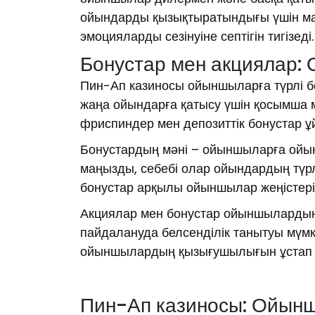
ойындарды қызықтыратындығы үшін м
эмоцияларды сезінуіне септігін тигізеді.
Бонустар мен акциялар:
Пин-Ап казиносы ойыншыларға түрлі б
жаңа ойындарға қатысу үшін қосымша м
фриспиндер мен депозиттік бонустар 
Бонустардың мәні – ойыншыларға ойынд
маңызды, себебі олар ойындардың түрл
бонустар арқылы ойыншылар жеңістер
Акциялар мен бонустар ойыншылардың
пайдалануда белсенділік танытуы мүм
ойыншылардың қызығушылығын ұстап тұ
Пин-Ап казиносы: Ойын