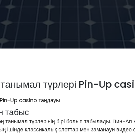
танымал түрлері Pin-Up cas
Pin-Up casino таңдауы
н табыс
 танымал түрлерінің бірі болып табылады. Пин-Ап ка
ң ішінде классикалық слоттар мен заманауи видео с