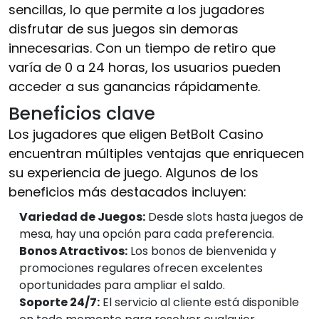
sencillas, lo que permite a los jugadores
disfrutar de sus juegos sin demoras
innecesarias. Con un tiempo de retiro que
varía de 0 a 24 horas, los usuarios pueden
acceder a sus ganancias rápidamente.
Beneficios clave
Los jugadores que eligen BetBolt Casino
encuentran múltiples ventajas que enriquecen
su experiencia de juego. Algunos de los
beneficios más destacados incluyen:
Variedad de Juegos:
Desde slots hasta juegos de
mesa, hay una opción para cada preferencia.
Bonos Atractivos:
Los bonos de bienvenida y
promociones regulares ofrecen excelentes
oportunidades para ampliar el saldo.
Soporte 24/7:
El servicio al cliente está disponible