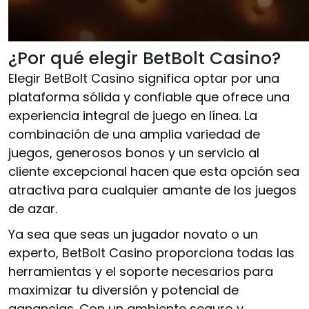
¿Por qué elegir BetBolt Casino?
Elegir BetBolt Casino significa optar por una
plataforma sólida y confiable que ofrece una
experiencia integral de juego en línea. La
combinación de una amplia variedad de
juegos, generosos bonos y un servicio al
cliente excepcional hacen que esta opción sea
atractiva para cualquier amante de los juegos
de azar.
Ya sea que seas un jugador novato o un
experto, BetBolt Casino proporciona todas las
herramientas y el soporte necesarios para
maximizar tu diversión y potencial de
ganancias. Con un ambiente seguro y