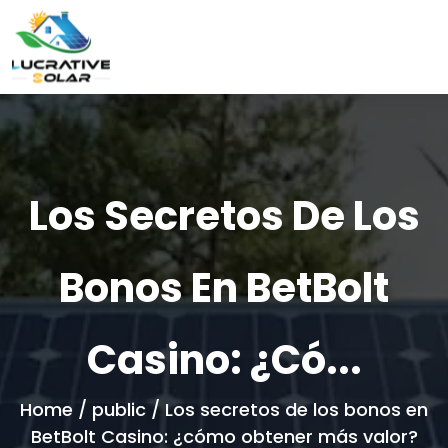
Los Secretos De Los
Bonos En BetBolt
Casino: ¿có...
Home
/
public
/ Los secretos de los bonos en
BetBolt Casino: ¿cómo obtener más valor?