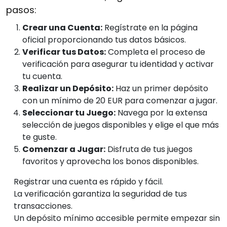
pasos:
Crear una Cuenta:
Regístrate en la página
oficial proporcionando tus datos básicos.
Verificar tus Datos:
Completa el proceso de
verificación para asegurar tu identidad y activar
tu cuenta.
Realizar un Depósito:
Haz un primer depósito
con un mínimo de 20 EUR para comenzar a jugar.
Seleccionar tu Juego:
Navega por la extensa
selección de juegos disponibles y elige el que más
te guste.
Comenzar a Jugar:
Disfruta de tus juegos
favoritos y aprovecha los bonos disponibles.
Registrar una cuenta es rápido y fácil.
La verificación garantiza la seguridad de tus
transacciones.
Un depósito mínimo accesible permite empezar sin