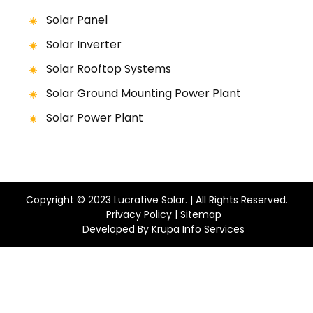
Solar Panel
Solar Inverter
Solar Rooftop Systems
Solar Ground Mounting Power Plant
Solar Power Plant
Copyright © 2023 Lucrative Solar. | All Rights Reserved.
Privacy Policy
|
Sitemap
Developed By Krupa Info Services