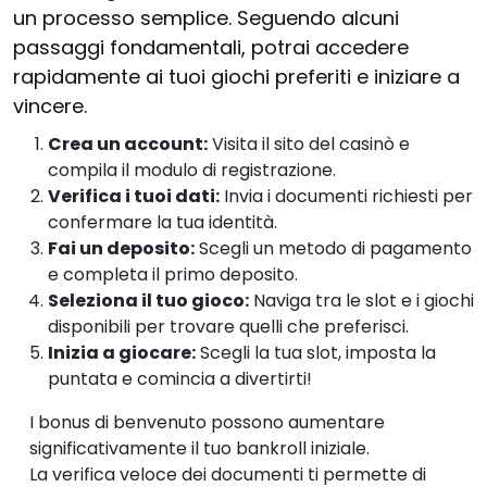
un processo semplice. Seguendo alcuni
passaggi fondamentali, potrai accedere
rapidamente ai tuoi giochi preferiti e iniziare a
vincere.
Crea un account:
Visita il sito del casinò e
compila il modulo di registrazione.
Verifica i tuoi dati:
Invia i documenti richiesti per
confermare la tua identità.
Fai un deposito:
Scegli un metodo di pagamento
e completa il primo deposito.
Seleziona il tuo gioco:
Naviga tra le slot e i giochi
disponibili per trovare quelli che preferisci.
Inizia a giocare:
Scegli la tua slot, imposta la
puntata e comincia a divertirti!
I bonus di benvenuto possono aumentare
significativamente il tuo bankroll iniziale.
La verifica veloce dei documenti ti permette di