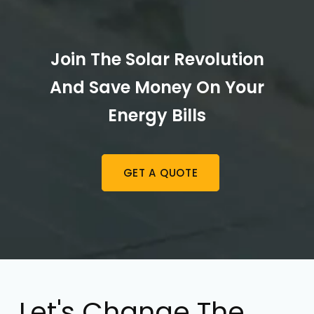
Join The Solar Revolution
And Save Money On Your
Energy Bills
GET A QUOTE
Let's Change The