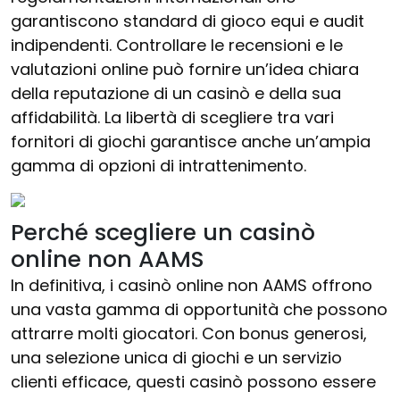
garantiscono standard di gioco equi e audit
indipendenti. Controllare le recensioni e le
valutazioni online può fornire un’idea chiara
della reputazione di un casinò e della sua
affidabilità. La libertà di scegliere tra vari
fornitori di giochi garantisce anche un’ampia
gamma di opzioni di intrattenimento.
Perché scegliere un casinò
online non AAMS
In definitiva, i casinò online non AAMS offrono
una vasta gamma di opportunità che possono
attrarre molti giocatori. Con bonus generosi,
una selezione unica di giochi e un servizio
clienti efficace, questi casinò possono essere