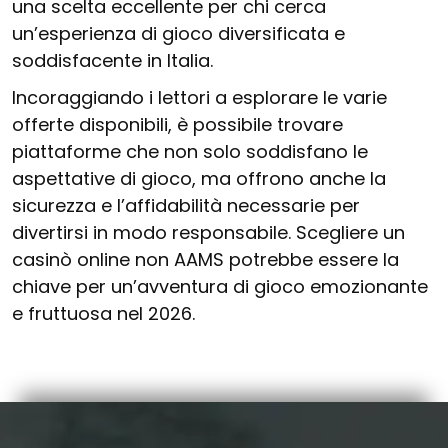
una scelta eccellente per chi cerca
un’esperienza di gioco diversificata e
soddisfacente in Italia.
Incoraggiando i lettori a esplorare le varie
offerte disponibili, è possibile trovare
piattaforme che non solo soddisfano le
aspettative di gioco, ma offrono anche la
sicurezza e l’affidabilità necessarie per
divertirsi in modo responsabile. Scegliere un
casinò online non AAMS potrebbe essere la
chiave per un’avventura di gioco emozionante
e fruttuosa nel 2026.