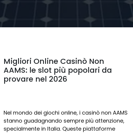
Migliori Online Casinò Non
AAMS: le slot più popolari da
provare nel 2026
Nel mondo dei giochi online, i casinò non AAMS
stanno guadagnando sempre più attenzione,
specialmente in Italia. Queste piattaforme