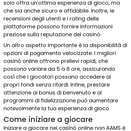
solo offra un’ottima esperienza di gioco, ma
che sia anche sicuro e affidabile. Inoltre, le
recensioni degli utenti e i rating delle
piattaforme possono fornire informazioni
preziose sulla reputazione del casinò.
Un altro aspetto importante è la disponibilità di
opzioni di pagamento velocizzate. I migliori
casinò online offrono prelievi rapidi, che
possono variare da 5 a 8 ore, assicurando
così che i giocatori possano accedere ai
propri fondi senza ritardi. Infine, prestare
attenzione ai bonus di benvenuto e ai
programmi di fidelizzazione può aumentare
notevolmente la tua esperienza di gioco.
Come iniziare a giocare
Iniziare a giocare nei casinò online non AAMS è