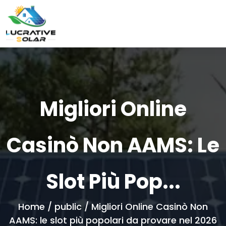
Migliori Online
Casinò Non AAMS: Le
Slot Più Pop...
Home
/
public
/ Migliori Online Casinò Non
AAMS: le slot più popolari da provare nel 2026