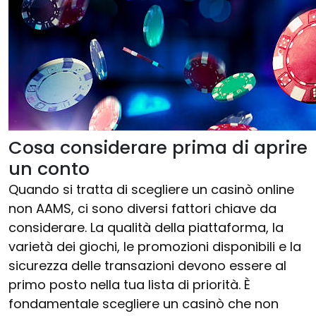
Cosa considerare prima di aprire
un conto
Quando si tratta di scegliere un casinò online
non AAMS, ci sono diversi fattori chiave da
considerare. La qualità della piattaforma, la
varietà dei giochi, le promozioni disponibili e la
sicurezza delle transazioni devono essere al
primo posto nella tua lista di priorità. È
fondamentale scegliere un casinò che non