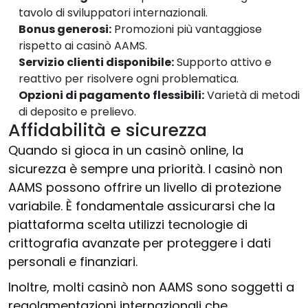
tavolo di sviluppatori internazionali.
Bonus generosi:
Promozioni più vantaggiose
rispetto ai casinò AAMS.
Servizio clienti disponibile:
Supporto attivo e
reattivo per risolvere ogni problematica.
Opzioni di pagamento flessibili:
Varietà di metodi
di deposito e prelievo.
Affidabilità e sicurezza
Quando si gioca in un casinò online, la
sicurezza è sempre una priorità. I casinò non
AAMS possono offrire un livello di protezione
variabile. È fondamentale assicurarsi che la
piattaforma scelta utilizzi tecnologie di
crittografia avanzate per proteggere i dati
personali e finanziari.
Inoltre, molti casinò non AAMS sono soggetti a
regolamentazioni internazionali che