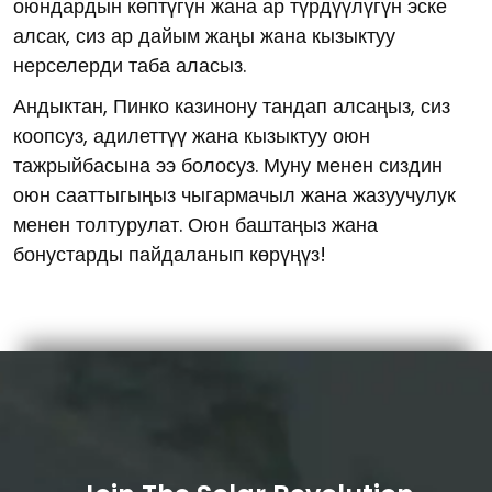
оюндардын көптүгүн жана ар түрдүүлүгүн эске
алсак, сиз ар дайым жаңы жана кызыктуу
нерселерди таба аласыз.
Андыктан, Пинко казинону тандап алсаңыз, сиз
коопсуз, адилеттүү жана кызыктуу оюн
тажрыйбасына ээ болосуз. Муну менен сиздин
оюн сааттыгыңыз чыгармачыл жана жазуучулук
менен толтурулат. Оюн баштаңыз жана
бонустарды пайдаланып көрүңүз!