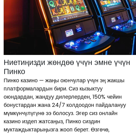
Ниетиңизди жөндөө үчүн эмне үчүн
Пинко
Пинко казино — жаңы оюнчулар үчүн эң жакшы
платформалардын бири. Сиз кызыктуу
оюндардан, жандуу дилерлерден, 150% чейин
бонустардан жана 24/7 колдоодон пайдалануу
мүмкүнчүлүгүнө ээ болосуз. Эгер сиз онлайн
казино издеп жатсаңыз, Пинко сиздин
муктаждыктарыңызга жооп берет. Өзгөчө,