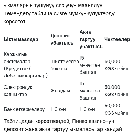
ыкмаларын түшүнүү сиз үчүн маанилүү.
Төмөндөгү таблица сизге мүмкүнчүлүктөрдү
көрсөтөт:
Акча
Депозит
Ыктымаалдар
тартуу
Чектөөлөр
убактысы
убактысы
Каржылык
15
системалар
Шилтемелер
50,000
мүнөттөн
(Кредиттик/
боюнча
KGS чейин
баштап
Дебеттик карталар)
15
Электрондук
50,000
Жылдам
мүнөттөн
капчыктар
KGS чейин
баштап
50,000
Банк өткөрмөлөрү
1-3 күн
1-3 күн
KGS чейин
Таблицадан көрсөткөндөй, Пинко казинонун
депозит жана акча тартуу ыкмалары ар кандай