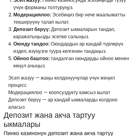
Эсеп жазуу:
Пинко казиносунда эсебиңизди түзүү
үчүн форманы толтуруңуз.
Модерациялоо:
Эсебиңиз бир нече маалыматты
текшерүүнү талап кылат.
Депозит берүү:
Депозит ыкмаларын тандап,
каражатыңызды эсепке салыңыз.
Оюнду тандоо:
Оюндардын ар кандай түрлөрүн
издеп, өзүңүзгө туура келгенин тандаңыз.
Ойноо баштоо:
тандалган оюндарды ойноо менен
көңүл ачыңыз.
Эсеп жазуу — жаңы колдонуучулар үчүн жеңил
процесс
Модерациялоо — коопсуздукту камсыз кылат
Депозит берүү — ар кандай ыкмаларды колдоно
аласыз
Депозит жана акча тартуу
ыкмалары
Пинко казинонун депозит жана акча тартуу