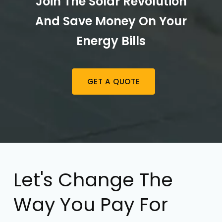
Join The Solar Revolution
And Save Money On Your
Energy Bills
GET A QUOTE
Let's Change The
Way You Pay For