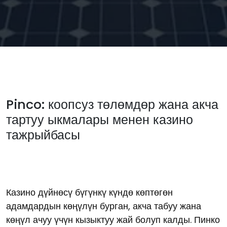
Pinco: коопсуз төлөмдөр жана акча
тартуу ыкмалары менен казино
тажрыйбасы
Казино дүйнөсү бүгүнкү күндө көптөгөн
адамдардын көңүлүн бурган, акча табуу жана
көңүл ачуу үчүн кызыктуу жай болуп калды. Пинко