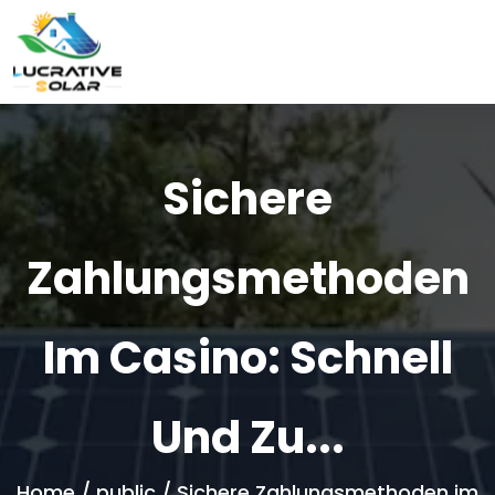
Sichere
Zahlungsmethoden
Im Casino: Schnell
Und Zu...
Home
/
public
/ Sichere Zahlungsmethoden im