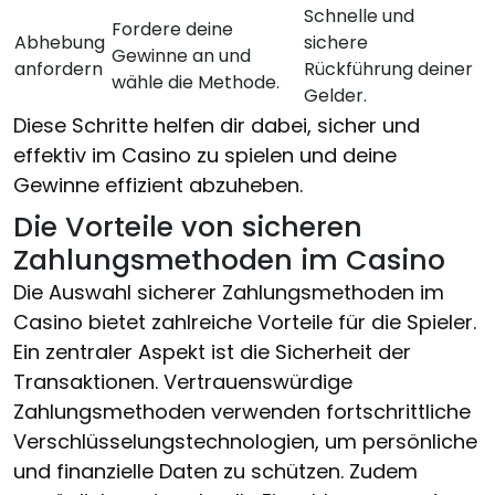
Schnelle und
Fordere deine
Abhebung
sichere
Gewinne an und
anfordern
Rückführung deiner
wähle die Methode.
Gelder.
Diese Schritte helfen dir dabei, sicher und
effektiv im Casino zu spielen und deine
Gewinne effizient abzuheben.
Die Vorteile von sicheren
Zahlungsmethoden im Casino
Die Auswahl sicherer Zahlungsmethoden im
Casino bietet zahlreiche Vorteile für die Spieler.
Ein zentraler Aspekt ist die Sicherheit der
Transaktionen. Vertrauenswürdige
Zahlungsmethoden verwenden fortschrittliche
Verschlüsselungstechnologien, um persönliche
und finanzielle Daten zu schützen. Zudem