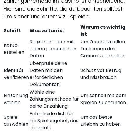
Zahlungsmethode im Casino ist entscheidend.
Hier sind die Schritte, die du beachten solltest,
um sicher und effektiv zu spielen:
Warum es wichtig
Schritt
Was zu tun ist
ist
Registriere dich mit
Um Zugang zu allen
Konto
deinen persönlichen
Funktionen des
erstellen
Daten.
Casinos zu erhalten.
Überprüfe deine
Identität
Daten mit den
Schutz vor Betrug
verifizieren
erforderlichen
und Missbrauch.
Dokumenten.
Wähle eine
Einzahlung
Um schnell mit dem
Zahlungsmethode für
wählen
Spielen zu beginnen.
deine Einzahlung.
Entscheide dich für
Spiele
Um das beste
ein Spielangebot, das
auswählen
Erlebnis zu haben.
dir gefällt.