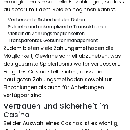
ermöglichen sie schnelle Einzahlungen, sodass
du sofort mit dem Spielen beginnen kannst.
Verbesserte Sicherheit der Daten
Schnelle und unkomplizierte Transaktionen
Vielfalt an Zahlungsmöglichkeiten
Transparentes Gebührenmanagement
Zudem bieten viele Zahlungsmethoden die
Möglichkeit, Gewinne schnell abzuheben, was
das gesamte Spielerlebnis weiter verbessert.
Ein gutes Casino stellt sicher, dass die
häufigsten Zahlungsmethoden sowohl für
Einzahlungen als auch für Abhebungen
verfügbar sind.
Vertrauen und Sicherheit im
Casino
Bei der Auswahl eines Casinos ist es wichtig,