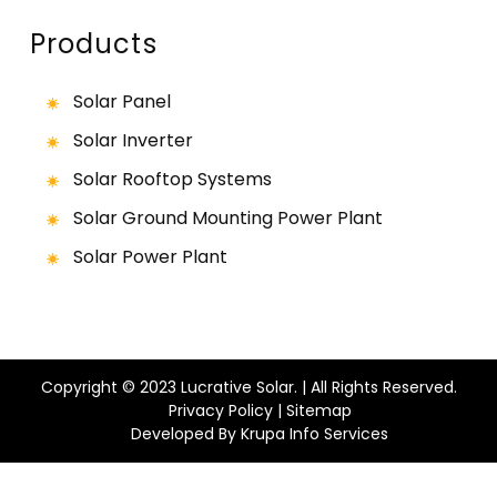
Products
Solar Panel
Solar Inverter
Solar Rooftop Systems
Solar Ground Mounting Power Plant
Solar Power Plant
Copyright © 2023 Lucrative Solar. | All Rights Reserved.
Privacy Policy
|
Sitemap
Developed By Krupa Info Services