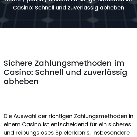
Casino: Schnell und zuverlässig abheben
Sichere Zahlungsmethoden im
Casino: Schnell und zuverlässig
abheben
Die Auswahl der richtigen Zahlungsmethoden in
einem Casino ist entscheidend für ein sicheres
und reibungsloses Spielerlebnis, insbesondere