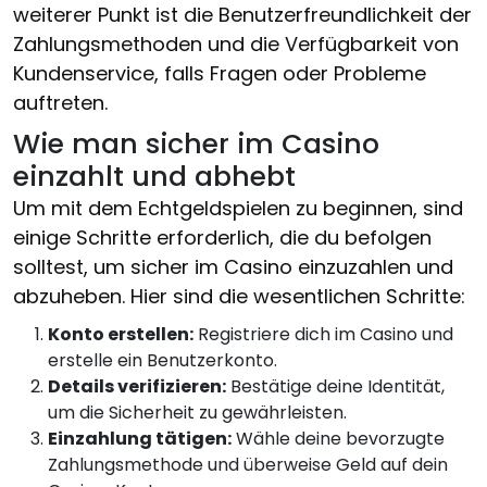
weiterer Punkt ist die Benutzerfreundlichkeit der
Zahlungsmethoden und die Verfügbarkeit von
Kundenservice, falls Fragen oder Probleme
auftreten.
Wie man sicher im Casino
einzahlt und abhebt
Um mit dem Echtgeldspielen zu beginnen, sind
einige Schritte erforderlich, die du befolgen
solltest, um sicher im Casino einzuzahlen und
abzuheben. Hier sind die wesentlichen Schritte:
Konto erstellen:
Registriere dich im Casino und
erstelle ein Benutzerkonto.
Details verifizieren:
Bestätige deine Identität,
um die Sicherheit zu gewährleisten.
Einzahlung tätigen:
Wähle deine bevorzugte
Zahlungsmethode und überweise Geld auf dein