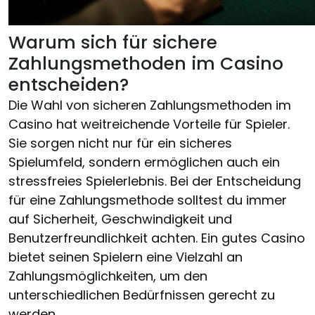
Warum sich für sichere
Zahlungsmethoden im Casino
entscheiden?
Die Wahl von sicheren Zahlungsmethoden im
Casino hat weitreichende Vorteile für Spieler.
Sie sorgen nicht nur für ein sicheres
Spielumfeld, sondern ermöglichen auch ein
stressfreies Spielerlebnis. Bei der Entscheidung
für eine Zahlungsmethode solltest du immer
auf Sicherheit, Geschwindigkeit und
Benutzerfreundlichkeit achten. Ein gutes Casino
bietet seinen Spielern eine Vielzahl an
Zahlungsmöglichkeiten, um den
unterschiedlichen Bedürfnissen gerecht zu
werden.