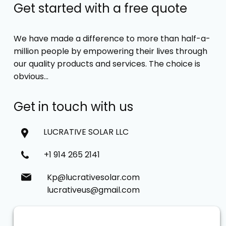
Get started with a free quote
We have made a difference to more than half-a-
million people by empowering their lives through
our quality products and services. The choice is
obvious…
Get in touch with us
LUCRATIVE SOLAR LLC
+1 914 265 2141
Kp@lucrativesolar.com
lucrativeus@gmail.com