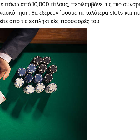
ε πάνω από 10,000 τίτλους, περιλαμβάνει τις πιο συναρ
 ανασκόπηση, θα εξερευνήσουμε τα καλύτερα slots και π
ίτε από τις εκπληκτικές προσφορές του.