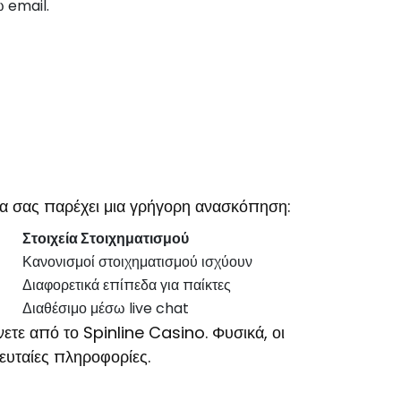
ω email.
μα σας παρέχει μια γρήγορη ανασκόπηση:
Στοιχεία Στοιχηματισμού
Κανονισμοί στοιχηματισμού ισχύουν
Διαφορετικά επίπεδα για παίκτες
Διαθέσιμο μέσω live chat
νετε από το Spinline Casino. Φυσικά, οι
λευταίες πληροφορίες.