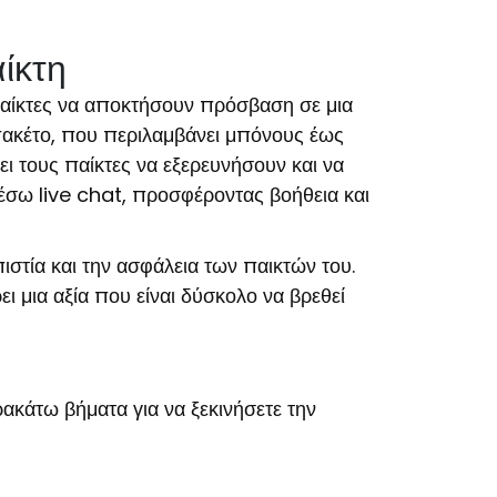
αίκτη
 παίκτες να αποκτήσουν πρόσβαση σε μια
πακέτο, που περιλαμβάνει μπόνους έως
ι τους παίκτες να εξερευνήσουν και να
έσω live chat, προσφέροντας βοήθεια και
στία και την ασφάλεια των παικτών του.
ι μια αξία που είναι δύσκολο να βρεθεί
ακάτω βήματα για να ξεκινήσετε την