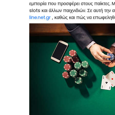
εμπειρία που προσφέρει στους παίκτες. Μ
slots και άλλων παιχνιδιών. Σε αυτή την
line.net.gr
, καθώς και πώς να επωφεληθε