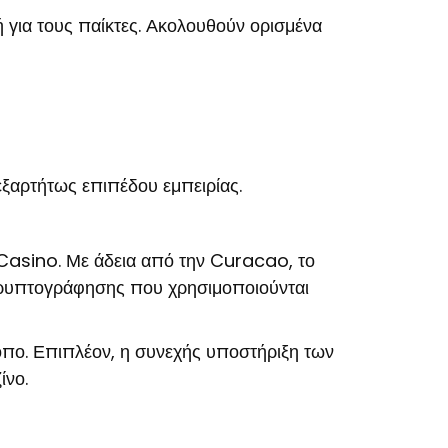
 για τους παίκτες. Ακολουθούν ορισμένα
εξαρτήτως επιπέδου εμπειρίας.
 Casino. Με άδεια από την Curacao, το
 κρυπτογράφησης που χρησιμοποιούνται
τρόπο. Επιπλέον, η συνεχής υποστήριξη των
ίνο.