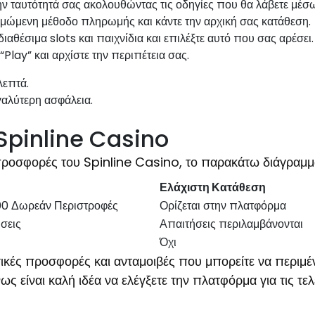
ν ταυτότητά σας ακολουθώντας τις οδηγίες που θα λάβετε μέσ
ιμώμενη μέθοδο πληρωμής και κάντε την αρχική σας κατάθεση.
ιαθέσιμα slots και παιχνίδια και επιλέξτε αυτό που σας αρέσει.
Play” και αρχίστε την περιπέτεια σας.
λεπτά.
αλύτερη ασφάλεια.
Spinline Casino
ς προσφορές του Spinline Casino, το παρακάτω διάγραμ
Ελάχιστη Κατάθεση
00 Δωρεάν Περιστροφές
Ορίζεται στην πλατφόρμα
σεις
Απαιτήσεις περιλαμβάνονται
Όχι
σικές προσφορές και ανταμοιβές που μπορείτε να περιμέ
ς είναι καλή ιδέα να ελέγξετε την πλατφόρμα για τις τε