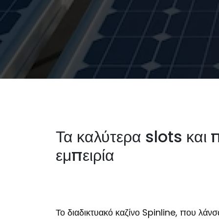
Τα καλύτερα slots και 
εμπειρία
Το διαδικτυακό καζίνο Spinline, που λάνσ