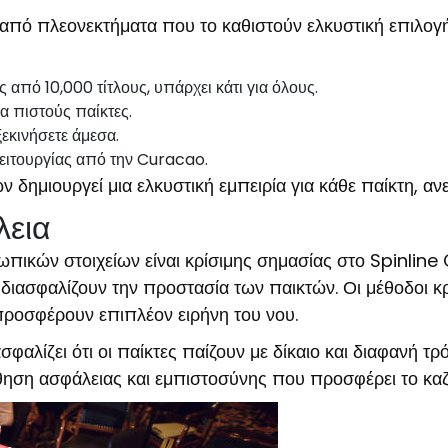
από πλεονεκτήματα που το καθιστούν ελκυστική επιλογή
από 10,000 τίτλους, υπάρχει κάτι για όλους.
α πιστούς παίκτες.
εκινήσετε άμεσα.
λειτουργίας από την Curacao.
ημιουργεί μια ελκυστική εμπειρία για κάθε παίκτη, αν
λεια
ωπικών στοιχείων είναι κρίσιμης σημασίας στο Spinline
 διασφαλίζουν την προστασία των παικτών. Οι μέθοδοι
ροσφέρουν επιπλέον ειρήνη του νου.
σφαλίζει ότι οι παίκτες παίζουν με δίκαιο και διαφανή 
θηση ασφάλειας και εμπιστοσύνης που προσφέρει το καζ