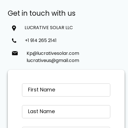
Get in touch with us
LUCRATIVE SOLAR LLC
+1 914 265 2141
Kp@lucrativesolar.com
lucrativeus@gmail.com