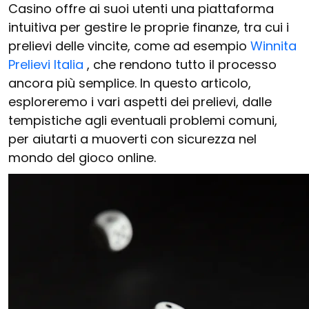
Casino offre ai suoi utenti una piattaforma
intuitiva per gestire le proprie finanze, tra cui i
prelievi delle vincite, come ad esempio
Winnita
Prelievi Italia
, che rendono tutto il processo
ancora più semplice. In questo articolo,
esploreremo i vari aspetti dei prelievi, dalle
tempistiche agli eventuali problemi comuni,
per aiutarti a muoverti con sicurezza nel
mondo del gioco online.