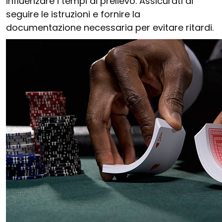
influenzare i tempi di prelievo. Assicurati di
seguire le istruzioni e fornire la
documentazione necessaria per evitare ritardi.