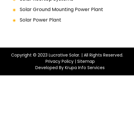
Solar Ground Mounting Power Plant
Solar Power Plant
Copyright © 2023 Lucrative Solar. | All Rights Reserved.
Privacy Policy
|
Sitemap
Developed By Krupa Info Services