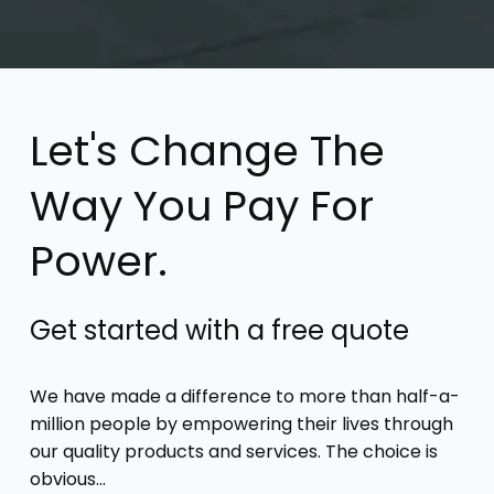
Let's Change The
Way You Pay For
Power.
Get started with a free quote
We have made a difference to more than half-a-
million people by empowering their lives through
our quality products and services. The choice is
obvious…