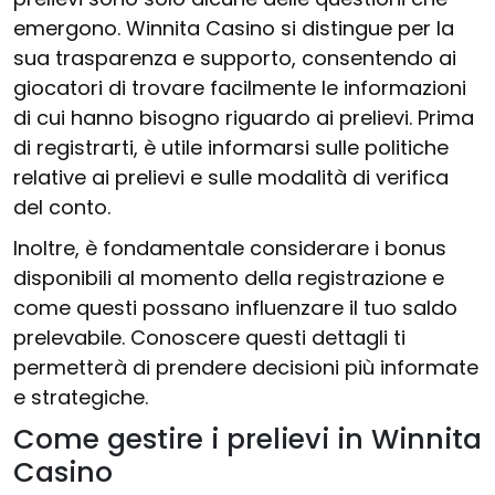
emergono. Winnita Casino si distingue per la
sua trasparenza e supporto, consentendo ai
giocatori di trovare facilmente le informazioni
di cui hanno bisogno riguardo ai prelievi. Prima
di registrarti, è utile informarsi sulle politiche
relative ai prelievi e sulle modalità di verifica
del conto.
Inoltre, è fondamentale considerare i bonus
disponibili al momento della registrazione e
come questi possano influenzare il tuo saldo
prelevabile. Conoscere questi dettagli ti
permetterà di prendere decisioni più informate
e strategiche.
Come gestire i prelievi in Winnita
Casino