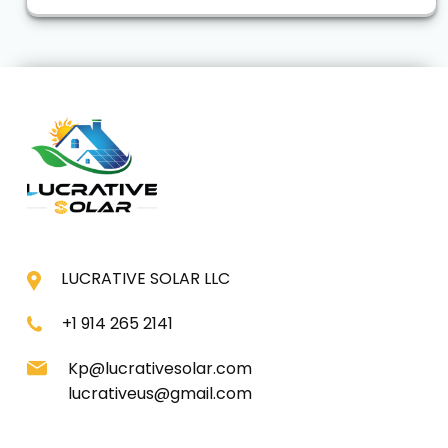
LUCRATIVE SOLAR LLC
+1 914 265 2141
Kp@lucrativesolar.com
lucrativeus@gmail.com